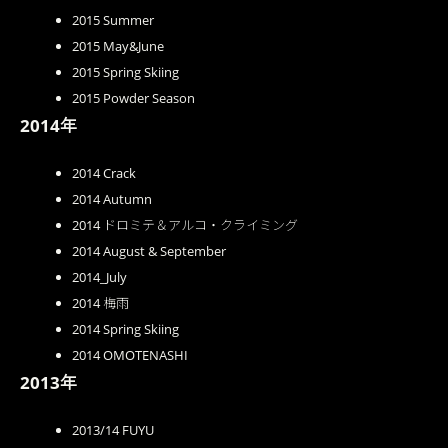
2015 Summer
2015 May&June
2015 Spring Skiing
2015 Powder Season
2014年
2014 Crack
2014 Autumn
2014 ドロミテ＆アルコ・クライミング
2014 August & September
2014_July
2014 梅雨
2014 Spring Skiing
2014 OMOTENASHI
2013年
2013/14 FUYU